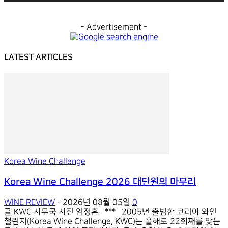
제 74강. 독일 리슬링의 명품 군터록(Gunderloch) 와인
14:35
- Advertisement -
제 73강. 지리학과 인문학을 아우르는 최훈 박사 특강, 몬테풀
(Montepulciano d'Abruzzo)
15:26
LATEST ARTICLES
Special|KOREA WINE CHALLENGE 2024를 말하다.
10:55
제 71강 프랑스 동부 손(Saône) 강이 흐르는 언덕의 와인. 부
16:20
[글로벌인터뷰]모젤, 리슬링 한방에 정리하는 일타강사, 마르쿠
엘 키오스키 인터뷰 한국어 번역은 cc를 켜 주세요.
12:04
Korea Wine Challenge
[글로벌인터뷰]어서와 모라비아와인이야기는 처음이지? 맛있는
여주는 미카엘 부르체크와 이현우 대표 인터뷰 한국어 번역은 cc
15:50
Korea Wine Challenge 2026 대단원의 마무리
WINE REVIEW
-
2026년 08월 05일
0
글 KWC 사무국 사진 임정훈 *** 2005년 출범한 코리아 와인
챌린지(Korea Wine Challenge, KWC)는 올해로 22회째를 맞는