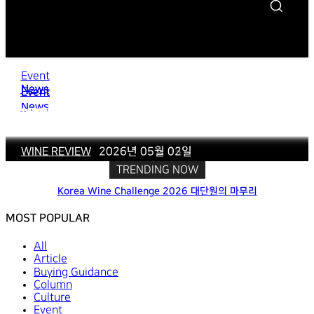
Event
News
News
News
Event
Event
Event
Event
예술을 입은 스프링 시드, 와인으로 완성한 문화적
News
News
아르헨티나 말벡을 기념하는 시간, ‘Argentina
2025 상반기 시장 분석과 하반기 전망 여전히
한국 수입와인시장 2024년 시장 결산과 2025년
경험 비노파라다이스, 아티스트 마이큐와 손잡고
와인을 감상하고 예술을 맛보는 시간 제12회
‘보르사비니 서울 2026’, 변화하는 이탈리아 와인
스페인 와인의 가능성, 페나빈(FENAVIN)
봄 마심 2026
Malbec Weekend’
어려우나 희망을 볼 수 있는 시기
전망
Gérard Bertrand의 또따벨 와인과 대한항공
Korea Wine Challenge 2024 결과 발표
한정판 아트와인 론칭
아트인더글라스 그랜드 테이스팅 개최
시장의 흐름을 담다
으로 초대합니다.
성수의 바이브로 깨운 비노파라다이스의 진심, 그랜드 테
WINE REVIEW
WINE REVIEW
WINE REVIEW
WINE REVIEW
WINE REVIEW
WINE REVIEW
WINE REVIEW
WINE REVIEW
WINE REVIEW
WINE REVIEW
-
-
-
-
-
-
-
-
-
-
2026년 04월 03일
2025년 07월 12일
2025년 01월 09일
2025년 01월 06일
2024년 08월 06일
2026년 07월 06일
2026년 06월 15일
2026년 06월 03일
2026년 05월 03일
2026년 05월 02일
TRENDING NOW
Korea Wine Challenge 2026 대단원의 마무리
MOST POPULAR
All
Article
Buying Guidance
Column
Culture
Event