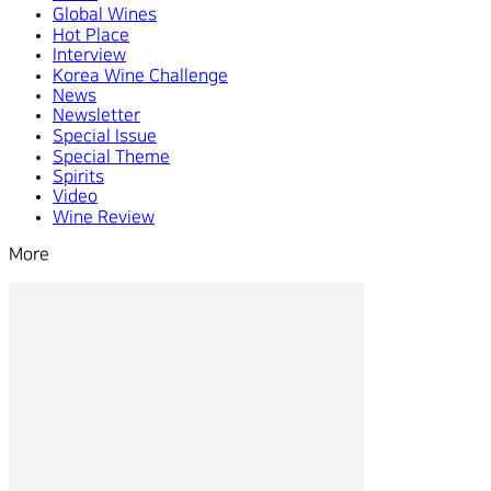
Global Wines
Hot Place
Interview
Korea Wine Challenge
News
Newsletter
Special Issue
Special Theme
Spirits
Video
Wine Review
More