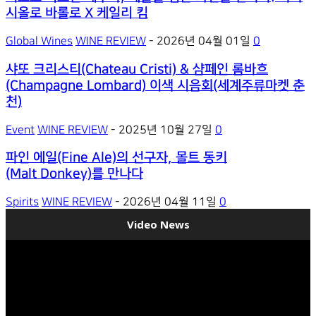
시올로 바롤로 X 케일리 킴
Global Wines
WINE REVIEW
-
2026년 04월 01일
0
샤또 크리스티(Chateau Cristi) & 샴페인 롬바흐
(Champagne Lombard) 이색 시음회(세계주류마켓 춘
천)
Event
WINE REVIEW
-
2025년 10월 27일
0
파인 에일(Fine Ale)의 선구자, 몰트 동키
(Malt Donkey)를 만나다
Spirits
WINE REVIEW
-
2026년 04월 11일
0
Video News