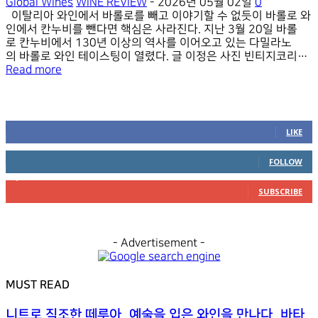
Global Wines
WINE REVIEW
-
2026년 05월 02일
0
이탈리아 와인에서 바롤로를 빼고 이야기할 수 없듯이 바롤로 와
인에서 칸누비를 뺀다면 핵심은 사라진다. 지난 3월 20일 바롤
로 칸누비에서 130년 이상의 역사를 이어오고 있는 다밀라노
의 바롤로 와인 테이스팅이 열렸다. 글 이정은 사진 빈티지코리아
*** 바롤로 지역의 떼루아와 빈티지의 깊이를 담아낸 다밀라
Read more
노의 현재 바롤로 와인이라는 이름을 붙여 생산되는 지역은 그리
넓지 않다. 피에몬테를 대표하고 나아가...
FOLLOW US
0
Fans
LIKE
0
Followers
FOLLOW
2,800
Subscribers
SUBSCRIBE
- Advertisement -
MUST READ
니트로 직조한 떼루아, 예술을 입은 와인을 만나다. 바타