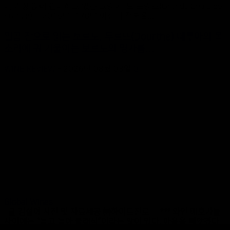
에 가장 많이 판매하고 있는 그랑 셰 드 프랑스(Grands Chais de
France)는 2016년, 170년 이상의 전통을...
일곱 잔으로 읽는 보르도, 두르뜨(Dourthe) 떼루아의 목
소리에 귀 기울이는 보르도의 명가를...
WINE REVIEW
-
2026년 08월 03일
0
Global Wines
글 김설아 사진 및 자료제공 ㈜하이트진로 *** 와인 애호가들
사이에는 “돌고 돌아 클래식”이라는 말이 있다. 마음을 빼앗겼다