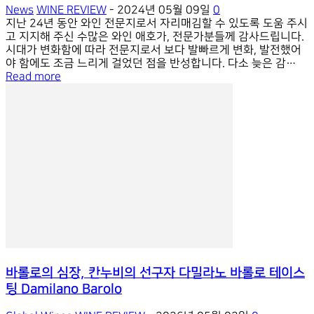
News
WINE REVIEW
-
2024년 05월 09일
0
지난 24년 동안 와인 전문지로서 자리매김할 수 있도록 도움 주시
고 지지해 주신 수많은 와인 애호가, 전문가분들께 감사드립니다.
시대가 변화함에 따라 전문지로서 보다 발빠르게 변화, 발전했어
야 함에도 조금 느리게 걸었던 점을 반성합니다. 다소 늦은 감
이 있지만 2024년 5월호부터 디지털로의 변화를 시도해, 기쁜 마
Read more
음으로 안내드립니다. 1) Wine Review E-book 발간 인쇄매
체인 와인리뷰 뿐 아니라 디지털 매체인 e-book 형태의 와인리뷰
를 발간합니다. e-book 형태는 인쇄매체 그대로 PDF 파일 형태
로 볼 수 있는 버전입니다. 현재 yes24크레마, 교보ebook, 리디
북스, 알라딘ebook 등 e-book 전용 플랫폼에 들어가고 있으며,
추후 밀리의 서재 등 더 다양한 플랫폼으로 확장됩니다. 아울
러, 와인리뷰 홈페이지를 통해 정기구독으로 신청할 수 있습니다.
2) GS25와 MOU 협약 현재 와인 및 주류 스마트 오더 및 픽
업 서비스로 가장 많이 활용되고 있는 GS25의 우리동네GS와 업
무 협약을 했습니다. 협약을 통해, 와인리뷰 e-book 버전을 우리
동네GS를 통해 주류를 구입하신 고객들에게 전부 무상으로 배포
하기로 했습니다. 현재 GS에 따르면, 매달 이용자 현황에 차이
가 있겠지만, 약 250,000명에게 배포될 예정입니다. 이로서, 그
간 인쇄매체라는 한계로 트래픽이 부족했던 부분을 상당부분 극
바롤로의 심장, 칸누비의 선구자 다밀라노 바롤로 테이스
복할 수 있게 되었습니다. 아울러, GS와 콘텐츠 협약을 통해 매
팅 Damilano Barolo
달 ‘Wine Review Pick’이라는 정보를 푸쉬앱을 통해 전달할 예정
입니다. 해당 작업은 6월호부터 예정되어 있습니다. 3)...