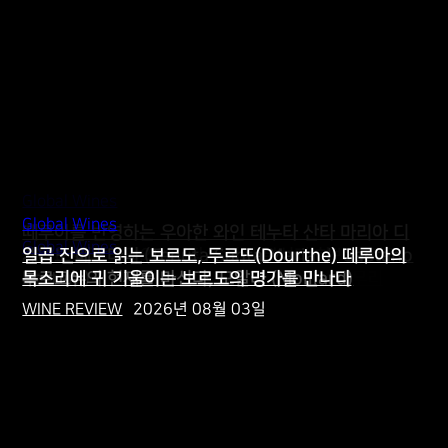
가도 결국 다시 돌아오는 곳, 보르도다. 지난 6월 24일 하이트진
로...
Korea Wine Challenge 2026 Grand Tasting 개최
(Feat. 현대백화점)
WINE REVIEW
-
2026년 08월 03일
0
Global Wines
Column
Global Wines
떼루아를 반영하는 우아한 와인 테누타 산타 마리아 디
Korea Wine Challenge
Global Wines
2026 한국 수입와인시장 상반기 분석과 하반기 전망
게타노 베르타니 (Tenuta Santa Maria di Gaetano
일곱 잔으로 읽는 보르도, 두르뜨(Dourthe) 떼루아의
Korea Wine Challenge 2026 대단원의 마무리
1부
Bertani)
부르고뉴의 현재를 마신다, 모알라 (Moillard)
목소리에 귀 기울이는 보르도의 명가를 만나다
WINE REVIEW
WINE REVIEW
WINE REVIEW
WINE REVIEW
WINE REVIEW
-
-
-
-
-
2026년 08월 05일
2026년 08월 05일
2026년 08월 03일
2026년 08월 03일
2026년 08월 03일
미분류
2026년 8월, Korea Wine Challenge 2026 수상 와인 그랜드 테
이스팅이 열린다. 국내 최고의 와인 전문가 50여 명이 2주간 엄선
한 KWC 수상 와인을 일반 소비자에게 작년에...