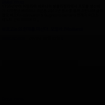
Global Wines
1735년부터 이탈리아 베로나의 발폴리첼라에서 포도를 생산하
기 시작했던 베르타니 가문은 2012년 분사를 통해 조반니와 굴리
엘모 베르타니(Giovanni & Guglielmo Bertani) 형제가 이끄는
테누타 산타 마리아 디...
부르고뉴의 현재를 마신다, 모알라 (Moillard)
WINE REVIEW
-
2026년 08월 03일
0
Global Wines
1979년 프랑스 알자스에서 시작해 현재는 프랑스 와인을 전 세계