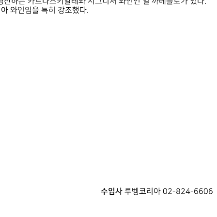
 생산하는 카르나스키알레와 시그니처 와인인 일 까베를로가 있다.
리아 와인임을 특히 강조했다.
수입사
루벵코리아 02-824-6606