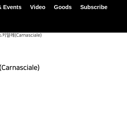
 Events
Video
Goods
Subscribe
키알레(Carnasciale)
rnasciale)