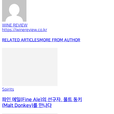
WINE REVIEW
https://winereview.co.kr
RELATED ARTICLES
MORE FROM AUTHOR
Spirits
파인 에일(Fine Ale)의 선구자, 몰트 동키
(Malt Donkey)를 만나다