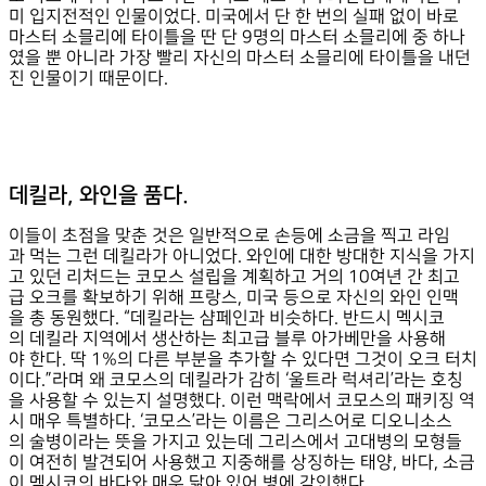
미 입지전적인 인물이었다. 미국에서 단 한 번의 실패 없이 바로
마스터 소믈리에 타이틀을 딴 단 9명의 마스터 소믈리에 중 하나
였을 뿐 아니라 가장 빨리 자신의 마스터 소믈리에 타이틀을 내던
진 인물이기 때문이다.
데킬라, 와인을 품다.
이들이 초점을 맞춘 것은 일반적으로 손등에 소금을 찍고 라임
과 먹는 그런 데킬라가 아니었다. 와인에 대한 방대한 지식을 가지
고 있던 리처드는 코모스 설립을 계획하고 거의 10여년 간 최고
급 오크를 확보하기 위해 프랑스, 미국 등으로 자신의 와인 인맥
을 총 동원했다. “데킬라는 샴페인과 비슷하다. 반드시 멕시코
의 데킬라 지역에서 생산하는 최고급 블루 아가베만을 사용해
야 한다. 딱 1%의 다른 부분을 추가할 수 있다면 그것이 오크 터치
이다.”라며 왜 코모스의 데킬라가 감히 ‘울트라 럭셔리’라는 호칭
을 사용할 수 있는지 설명했다. 이런 맥락에서 코모스의 패키징 역
시 매우 특별하다. ‘코모스’라는 이름은 그리스어로 디오니소스
의 술병이라는 뜻을 가지고 있는데 그리스에서 고대병의 모형들
이 여전히 발견되어 사용했고 지중해를 상징하는 태양, 바다, 소금
이 멕시코의 바다와 매우 닮아 있어 병에 각인했다.