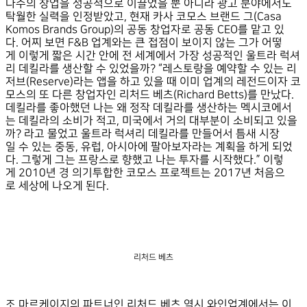
다수의 창업을 성공적으로 이끌었을 뿐 아니라 광고 분야에서도
탁월한 실력을 인정받았고, 현재 카사 코모스 브랜드 그(Casa
Komos Brands Group)의 공동 창
업자로 공동 CEO를 맡고 있
다. 어찌 보면 F&B 업계와는 큰 접점이 보이지 않는 그가 어떻
게 이렇게 짧은 시간 안에 전 세계에서 가장 성공적인 울트라 럭셔
리 데킬라를 생산할 수 있었을까? “레스토랑을 예약할 수 있는 리
저브(Reserve)라는 앱을 하고 있을 때 이미 업계의 레전드이자 코
모스의 또 다른 창업자인 리처드 베츠(Richard Betts)를 만났다.
데킬라를 좋아했던 나는 왜 정작 데킬라를 생산하는 멕시코에서
는 데킬라의 소비가 적고, 미국에서 거의 대부분이 소비되고 있을
까? 라고 물었고 울트라 럭셔리 데킬라를 만들어서 틈새 시장
일 수 있는 중동, 유럽, 아시아에 팔아보자라는 계획을 하게 되었
다. 그렇게 그는 프랑스로 향했고 나는 투자를 시작했다.” 이렇
게 2010년 경 의기투합한 코모스 프로젝트는 2017년 처음으
로 세상에 나오게 된다.
리처드 베츠
조 마르케이지의 파트너인 리처드 베츠 역시 와인업계에서는 이