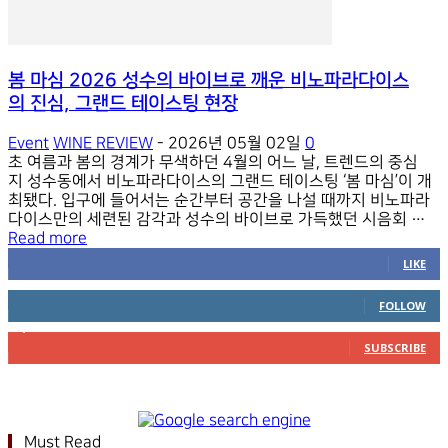
양한 품계의 와인들이 생산되고 있으며 라만차(La Mancha), 발데
뻬나스(Valdepeñas), 깜포 데 깔라트라바(Campo de Calatrava)
등 DO 와인들은 물론 특별한 산지에만 부여해 스페인에서
는 단 25곳만 가지고 있는 비노 데 파고(Vino de Pago)도 생산되
봄 마심 2026 성수의 바이브로 깨운 비노파라다이스
고 있다. 특히 광활한 지역에서 DO가 아닌 비노 데 라 티에라
의 진심, 그랜드 테이스팅 현장
(Vino de la Tierra) 품계를 통해 자유롭고 창의적인 와인들을 만
들 수 있어 더욱 매력적인 곳이다. 미겔 앙헬 발베르데 멘체로 의
장은 “시우다드 레알은 단순히 규모만 큰 생산지가 아니다. 이 지
Event
WINE REVIEW
-
2026년 05월 02일
0
역은 스페인 와인 산업에서도 매우 중요한 지역이다. 과거 대량 생
초 여름과 봄의 경계가 무색하던 4월의 어느 날, 트렌드의 중심
산이라는 이미지와는 달리 최근 수십 년 동안 품질이 크게 향상되
지 성수동에서 비노파라다이스의 그랜드 테이스팅 ‘봄 마심’이 개
었다. 시우다드 레알의 와인은 높은 품질과 합리적인...
최됐다. 입구에 들어서는 순간부터 공간을 나설 때까지 비노파라
다이스만의 세련된 감각과 성수의 바이브로 가득했던 시음회 현
장을 소개한다. 글 심혜미 사진 심혜미, 정한나, 비노파라다이스
Read more
0
Fans
*** 기존 시음회의 전형적인 틀을 과감히 깨부수는 감각적인 기
LIKE
획과 독창적인 연출로 주목받아 온 이들 답게, 행사장으로 향하
0
Followers
는 골목 어귀부터 신선한 분위기가 감돌았다. ‘여기가 정말 와
FOLLOW
인 행사장이 맞을까?’ 하며 포스터를 따라가다 마주한 입구 정면
2,800
Subscribers
에는 대형 부르고뉴 와인 생산자들의 일러스트 컬렉션이 시선
SUBSCRIBE
을 사로잡았다. 와이너리마다 담긴 이야기와 인물의 특징이 섬세
하게 녹아 있는 아트워크는 마치 생산자와 직접 대화를 나누는듯
한 몰입감을 선사하며 모든 방문객들은 입구부터 카메라를 꺼내
들었다. The best way to learn about wine is by DRINKING it.
이번 행사는 이 캐치프레이즈에 충실했다. 초고가의 부르고뉴 그
Must Read
랑...