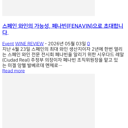
스페인 와인의 가능성, 페나빈(FENAVIN)으로 초대합니
다.
Event
WINE REVIEW
-
2026년 05월 03일
0
지난 4월 23일 스페인의 최대 와인 생산지이자 2년에 한번 열리
는 스페인 와인 전문 전시회 페나빈을 알리기 위한 시우다드 레알
(Ciudad Real) 주정부 의장이자 페나빈 조직위원장을 맡고 있
는 미겔 앙헬 발베르데 멘체로
(Miguel Ángel Valverde Menchero) 의장이 한국을 직접 방문했
Read more
다. 글 최정은 사진 에스케이브릿지컨설팅, 시우다드 레알 상공회
의소 *** 시우다드 레알 주정부 의장이자 페나빈 조직위원
장 미겔 앙헬 발베르데 멘체로 스페인 와인의 새로운 가능성, 시
우다드 레알 이번 행사에는 특별히 시우다드 레알 상공회의소
와 지방 정부가 협력해 한국시장 진출에 관심있는 와이너리 12곳
을 선정해 함께 방문했다. 일반적인 시음회와는 달리 20분 단위
로 프로그램된 B2B 시음회는 수입사나 생산자가 보다 밀도 높
은 비즈니스 미팅을 이어갈 수 있는 자리였다. 시우다드 레알은 유
럽에서 가장 넓은 포도밭을 보유하고 있는 지역으로 스페인 와인
의 약 25%를 생산하는 핵심지역이다. 시우다드 레알에서는 다