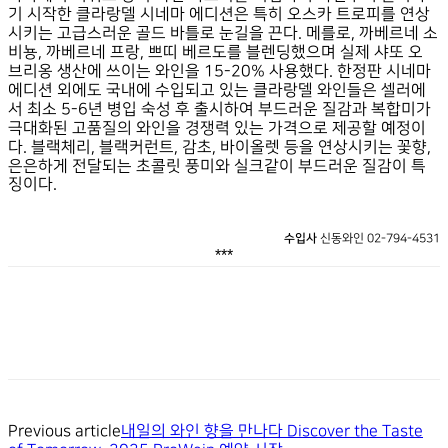
기 시작한 클라랑델 시네마 에디션은 특히 오스카 트로피를 연상
시키는 고급스러운 골드 바틀로 눈길을 끈다. 메를로, 까베르네 소
비뇽, 까베르네 프랑, 쁘띠 베르도를 블렌딩했으며 실제 샤또 오
브리옹 생산에 쓰이는 와인을 15-20% 사용했다. 한정판 시네마
에디션 외에도 국내에 수입되고 있는 클라랑델 와인들은 셀러에
서 최소 5-6년 병입 숙성 후 출시하여 부드러운 질감과 복합미가
극대화된 고품질의 와인을 경쟁력 있는 가격으로 제공할 예정이
다. 블랙체리, 블랙커런트, 감초, 바이올렛 등을 연상시키는 꽃향,
은은하게 전달되는 초콜릿 풍미와 실크같이 부드러운 질감이 특
징이다.
수입사
신동와인 02-794-4531
***
Previous article
내일의 와인 향을 만나다 Discover the Taste