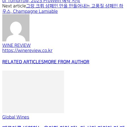
of Tomorrow, 2025 ProWein 예약 시작
Next article
그랑 크뤼 샴페인 만을 만들어내는 고품질 샴페인 하
우스, Champagne Lamiable
WINE REVIEW
https://winereview.co.kr
RELATED ARTICLES
MORE FROM AUTHOR
Global Wines