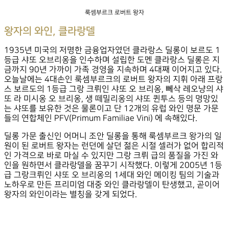
룩셈부르크 로버트 왕자
왕자의 와인, 클라랑델
1935년 미국의 저명한 금융업자였던 클라랑스 딜롱이 보르도 1
등급 샤또 오브리옹을 인수하며 설립한 도멘 클라랑스 딜롱은 지
금까지 90년 가까이 가족 경영을 지속하며 4대째 이어지고 있다.
오늘날에는 4대손인 룩셈부르크의 로버트 왕자의 지휘 아래 프랑
스 보르도의 1등급 그랑 크뤼인 샤또 오 브리옹, 뻬삭 레오냥의 샤
또 라 미시옹 오 브리옹, 생 떼밀리옹의 샤또 퀸투스 등의 명망있
는 샤또를 보유한 것은 물론이고 단 12개의 유럽 와인 명문 가문
들의 연합체인 PFV(Primum Familiae Vini) 에 속해있다.
딜롱 가문 출신인 어머니 조안 딜롱을 통해 룩셈부르크 왕가의 일
원이 된 로버트 왕자는 런던에 살던 젊은 시절 셀러가 없어 합리적
인 가격으로 바로 마실 수 있지만 그랑 크뤼 급의 품질을 가진 와
인을 원하면서 클라랑델을 꿈꾸기 시작했다. 이렇게 2005년 1등
급 그랑크뤼인 샤또 오 브리옹의 1세대 와인 메이킹 팀의 기술과
노하우로 만든 프리미엄 대중 와인 클라랑델이 탄생했고, 곧이어
왕자의 와인이라는 별칭을 갖게 되었다.